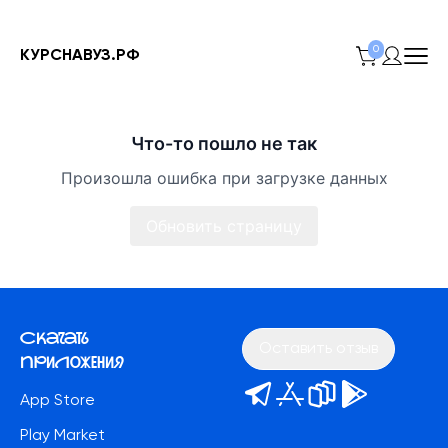
0
КУРСНАВУЗ.РФ
Что-то пошло не так
Произошла ошибка при загрузке данных
Обновить страницу
Скачать
Оставить отзыв
приложения
App Store
Play Market