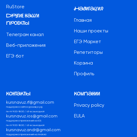
RuStore
Навигация
другие наши
Главная
проекты
Наши проекты
Телеграм канал
ЕГЭ Маркет
Веб-приложения
Репетиторы
ЕГЭ бот
Корзина
Профиль
контакты
компании
kursnavuz.rf@gmail.com
Privacy policy
поддержка сайта курснавуз.рф
пн-пт 9:00-18:00 / сб-вс выходной
EULA
kursnavuz.ios@gmail.com
поддержка приложений на iOS
пн-пт 9:00-18:00 / сб-вс выходной
kursnavuz.andr@gmail.com
поддержка приложений на Android